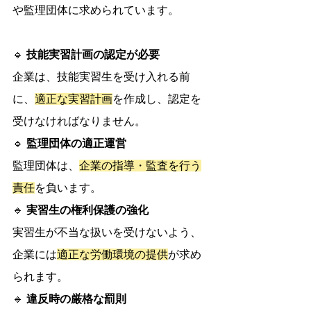
や監理団体に求められています。
🔹 
技能実習計画の認定が必要
企業は、技能実習生を受け入れる前
に、
適正な実習計画
を作成し、認定を
受けなければなりません。
🔹 
監理団体の適正運営
監理団体は、
企業の指導・監査を行う
責任
を負います。
🔹 
実習生の権利保護の強化
実習生が不当な扱いを受けないよう、
企業には
適正な労働環境の提供
が求め
られます。
🔹 
違反時の厳格な罰則