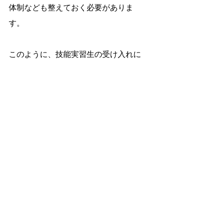
体制なども整えておく必要がありま
す。
このように、技能実習生の受け入れに
は約6〜8か月ほどの準備期間がかかる
のが一般的です。「すぐに人が来る」
というわけではないため、早めの計画
と着実な準備が成功のカギとなりま
す。
また、受け入れ後も監理団体と連携し
ながら、定期的な指導・面談・監査に
対応していく必要があります。この継
続的なフォローこそが、実習生との信